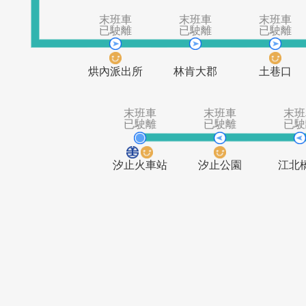
末班車
末班車
已駛離
已駛離
北港國小
北港國小二
末班車
末班車
末
已駛離
已駛離
已
烘內派出所
林肯大郡
土
末班車
末班車
已駛離
已駛離
汐止火車站
汐止公園