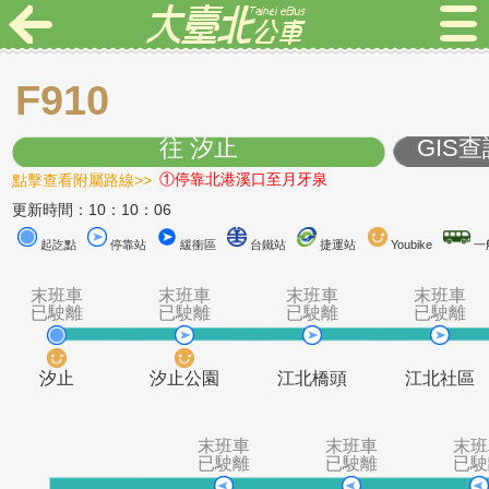
F910
往 汐止
G
點擊查看附屬路線>>
①停靠北港溪口至月牙泉
更新時間：10：10：06
起訖點
停靠站
緩衝區
台鐵站
捷運站
Youbike
末班車
末班車
末班車
末
已駛離
已駛離
已駛離
已
汐止
汐止公園
江北橋頭
江北