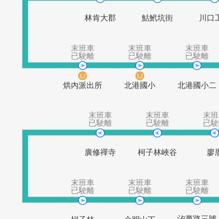
末班車
末班車
已駛離
已駛離
林肯大郡
鮕鮘坑街
末班車
末班車
末
已駛離
已駛離
已
烘內派出所
北港國小
北港
末班車
末班車
已駛離
已駛離
廣修禪寺
柯子林峽谷