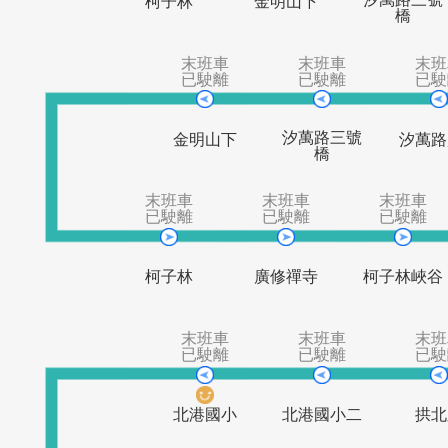
末班車
末班車
末
已駛離
已駛離
已
汐萬
柯子林
金明山下
末班車
末班車
已駛離
已駛離
汐萬路三號
金明山下
橋
末班車
末班車
末
已駛離
已駛離
已
柯子林
廣修禪寺
柯子