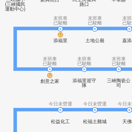
三峽國小
民生街復興
新興街口
中
(三峽國民
路口
運動中心)
末班車
末班車
已駛離
已駛離
添福里
土地公廟
末班車
末班車
末
已駛離
已駛離
已
添福里巡守
三峽
創意之家
隊
今日未營運
今日未營運