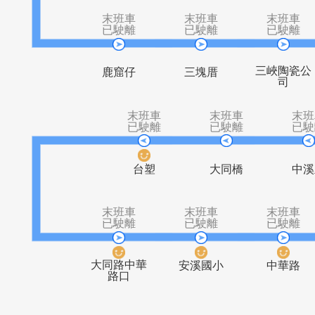
松益化工
松福土雞城
末班車
末班車
末
已駛離
已駛離
已
三峽
鹿窟仔
三塊厝
末班車
末班車
已駛離
已駛離
台塑
大同橋
末班車
末班車
末