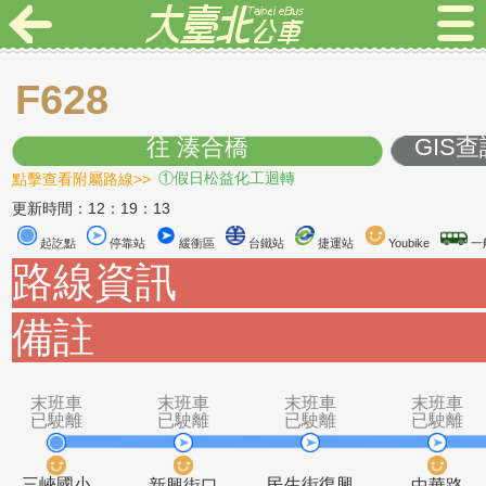
F628
往 湊合橋
G
點擊查看附屬路線>>
①假日松益化工迴轉
更新時間：12：19：13
起訖點
停靠站
緩衝區
台鐵站
捷運站
Youbike
路線資訊
備註
末班車
末班車
末班車
末
已駛離
已駛離
已駛離
已