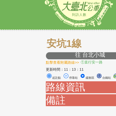
到訪人數
安坑1線
往 台北小
點擊查看附屬路線>>
①直行安一路
更新時間：11：13：11
起訖點
停靠站
緩衝區
路線資訊
備註