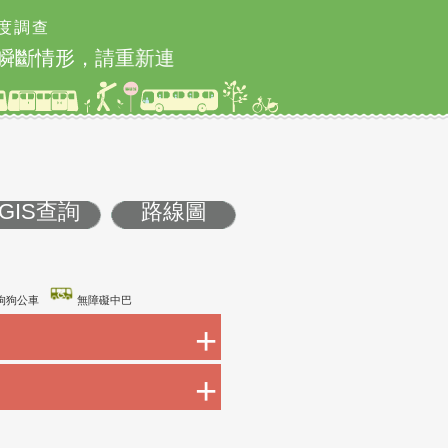
度調查
瞬斷情形，請重新連線即可排除
北市2026城鎮
GIS查詢
路線圖
康巴士
友善狗狗公車
無障礙中巴
+
+