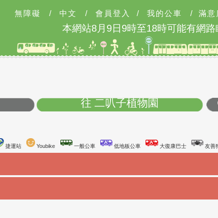
無障礙
/
中文
/
會員登入
/
我的公車
/
滿意
本網站8月9日9時至18時可能有網路
城
往 二叭子植物園
台鐵站
捷運站
Youbike
一般公車
低地板公車
大復