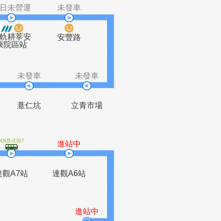
未營運
今日未營運
未發車
台北小
輕軌耕莘安
安豐路
(達觀
康院區站
小)
未發車
未發車
未發車
車子路口
薏仁坑
立青市場
KKB-0307
發車
進站中
A5站
達觀A7站
達觀A6站