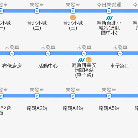
未發車
未發車
未發車
今日
台北小城
台北小城
台北小城
輕軌
(一)
(二)
(三)
城站
國中
未發車
未發車
未發車
輕軌耕莘安
站
布佬廚房
活動中心
康院區站
(車子路)
未發車
未發車
未發車
未
達觀A2會
達觀A2站
達觀A4站
達觀