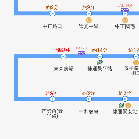
七張(北新
北新國小
路)
EAL-
約9分
約9分
中正路口
崇光中學
中正
EAL-1053
進站中
約14分
東森廣場
捷運景平站
進站中
約3分
約