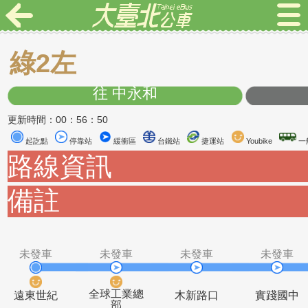
綠2左
往 中永和
更新時間：00：56：50
起訖點
停靠站
緩衝區
台鐵站
捷運站
Youbike
路線資訊
備註
未發車
未發車
未發車
未