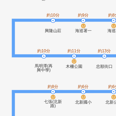
全球工業總
遠東世紀
木新路口
實踐
部
約10分
約9分
興隆山莊
海巡署一
約10分
約11分
約1
馬明潭(再
木柵公園
忠順
興中學)
約8分
約6分