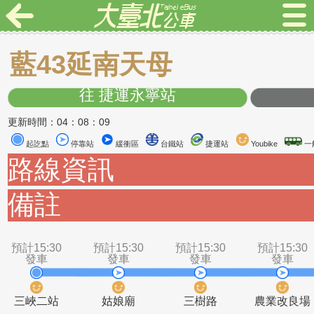
藍43延南天母
往 捷運永寧站
更新時間：04：08：09
起訖點
停靠站
緩衝區
台鐵站
捷運站
Youbike
路線資訊
備註
預計15:30
預計15:30
預計15:30
預計1
發車
發車
發車
發