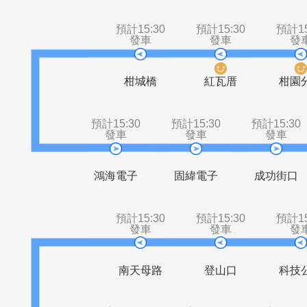
三峽二站
姑娘廟
三樹路
農業
預計15:30
預計15:30
發車
發車
柑城橋
紅瓦厝
預計15:30
預計15:30
預計1
發車
發車
發
鴻海電子
固緯電子
成功
預計15:30
預計15:30
發車
發車