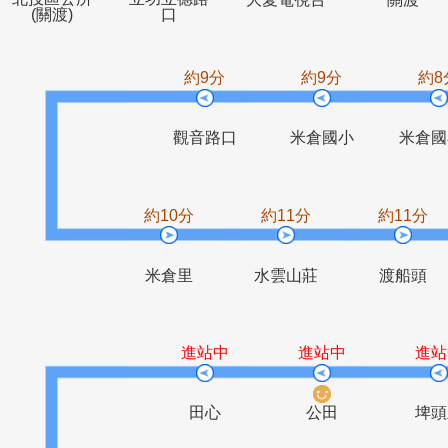
北投區公所
立功立德路
大愛電視台
關
(關渡)
口
約9分
約9分
觀音路口
米倉國小
約10分
約11分
約1
米倉里
水雲山莊
渡
進站中
進站中