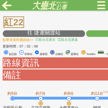
紅22
往 捷運關渡站
點擊查看附屬路線>>
①延台北港去
②延台北港返
更新時間：07：02：08
起訖點
停靠站
緩衝區
台鐵站
捷運站
Youbike
路線資訊
備註
約5分
約7分
約9分
約1