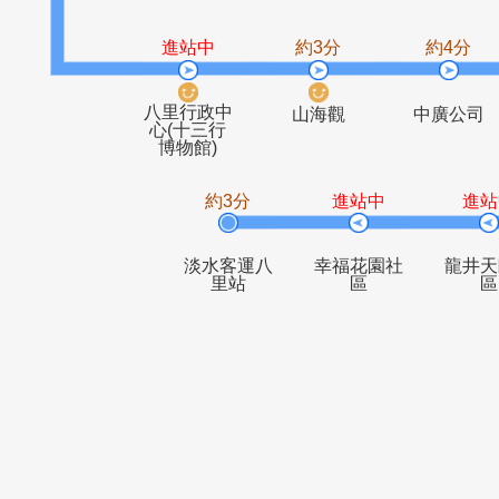
田心
公田
進站中
約3分
約
八里行政中
山海觀
中廣
心(十三行
博物館)
約3分
進站中
淡水客運八
幸福花園社
里站
區