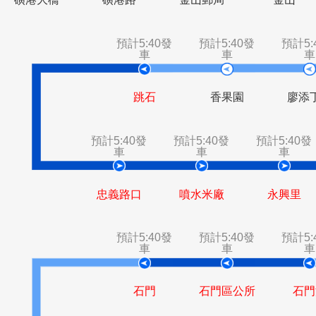
磺港大橋
磺港路
金山郵局
金
預計5:40發
預計5:40發
車
車
跳石
香果園
預計5:40發
預計5:40發
預計5
車
車
忠義路口
噴水米廠
永
預計5:40發
預計5:40發
車
車