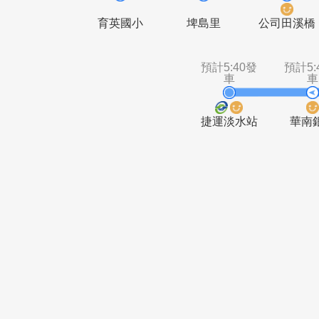
車
車
林子
義山里
預計5:40發
預計5:40發
預計5
車
車
育英國小
埤島里
公司
預計5:40發
車
捷運淡水站