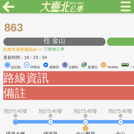
863
往 金山
點擊查看附屬路線>>
①寵物公車
更新時間：19：23：59
起訖點
停靠站
緩衝區
台鐵站
捷運站
Youbike
路線資訊
備註
預計5:40發
預計5:40發
預計5:40發
預計5
車
車
車