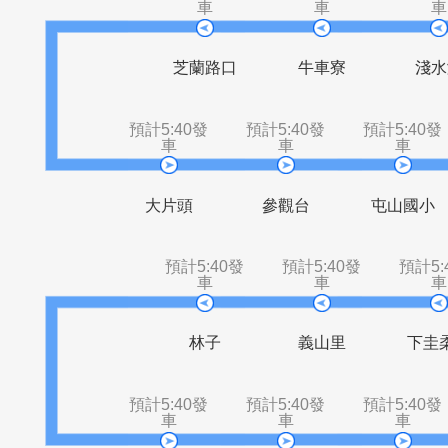
車
車
古庄
福成橋頭
四
預計5:40發
預計5:40發
車
車
芝蘭路口
牛車寮
預計5:40發
預計5:40發
預計5
車
車
大片頭
參觀台
屯山
預計5:40發
預計5:40發