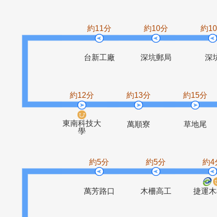
福安居
喜樂橋
昇高坑口
深坑
約11分
約10分
台新工廠
深坑郵局
約12分
約13分
約1
東南科技大
萬順寮
草
學
約5分
約5分