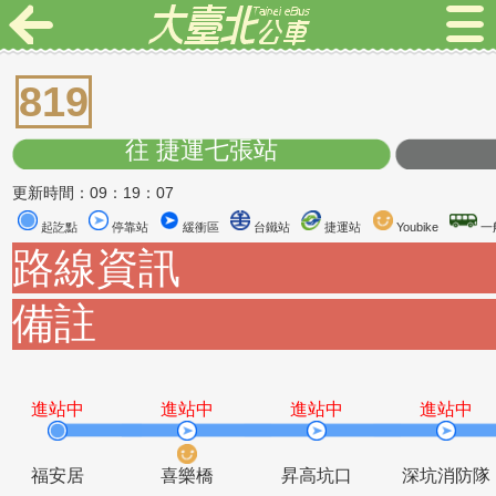
819
往 捷運七張站
更新時間：09：19：07
起訖點
停靠站
緩衝區
台鐵站
捷運站
Youbike
路線資訊
備註
進站中
進站中
進站中
進