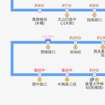
萬芳路口
木柵高工
約6分
約7分
約
萬壽橋頭
文山行政中
指南
(木柵)
心(木新)
EAL-0013
約20分
寶橋路口
加油站
進站中
進站中
約