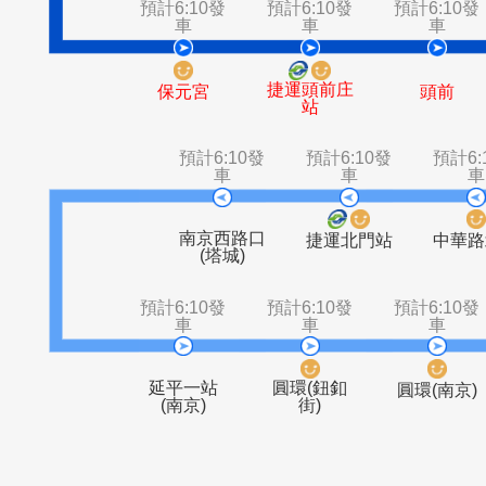
捷運新莊站
新莊國小
(新莊郵局)
預計6:10發
預計6:10發
預計6
車
車
捷運頭前庄
保元宮
頭
站
預計6:10發
預計6:10發
車
車
南京西路口
捷運北門站
(塔城)
預計6:10發
預計6:10發
預計6
車
車