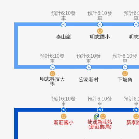
明日世界
德音國小
遠東物流
大
預計6:10發
預計6:10發
車
車
泰山巖
明志國小
預計6:10發
預計6:10發
預計6
車
車
明志科技大
宏泰新村
下
學
預計6:10發
預計6:10發
車
車