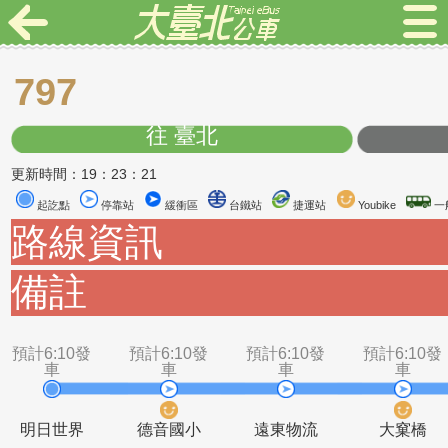
797
往 臺北
更新時間：19：23：21
起訖點
停靠站
緩衝區
台鐵站
捷運站
Youbike
路線資訊
備註
預計6:10發
預計6:10發
預計6:10發
預計6
車
車
車