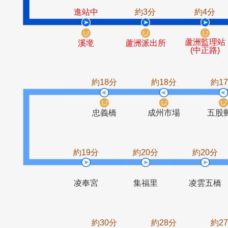
捷運徐匯中
民和公寓
學站
進站中
約3分
約
蘆洲
溪墘
蘆洲派出所
(中
約18分
約18分
忠義橋
成州市場
約19分
約20分
約2