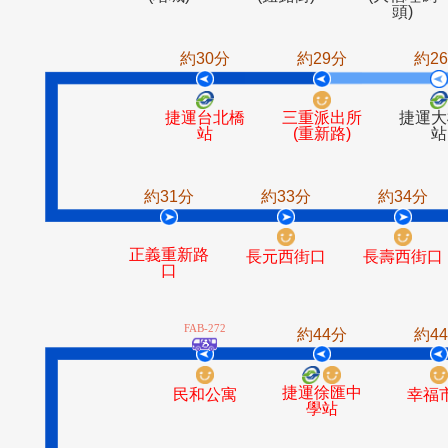
南京西路口
南京西路口
民生
捷運北門站
(塔城)
(鈕釦街)
(大
頭
約30分
約29分
捷運台北橋
三重派出所
站
(重新路)
約31分
約33分
約3
正義重新路
長元西街口
長壽
口
FAB-272
約44分