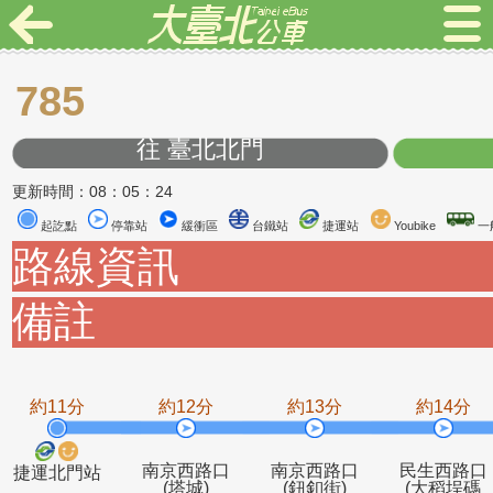
785
往 臺北北門
更新時間：08：05：24
起訖點
停靠站
緩衝區
台鐵站
捷運站
Youbike
路線資訊
備註
約11分
約12分
約13分
約1