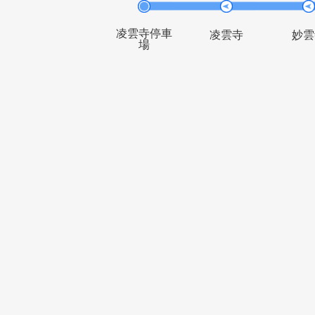
凌奉宮
集福里
凌雲
約30分
約28分
凌雲寺停車
凌雲寺
場