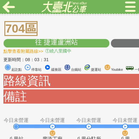
704區
往 捷運蘆洲站
點擊查看附屬路線>>
①繞八里國中
更新時間：08：03：31
起訖點
停靠站
緩衝區
台鐵站
捷運站
Youbike
路線資訊
備註
今日未營運
今日未營運
今日未營運
今日