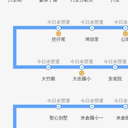
八里站
廖添丁廟
八里分駐所
八
今日未營運
今日未營運
挖仔尾
埤頭里
今日未營運
今日未營運
今日
大竹圍
大崁國小
安
今日未營運
今日未營運