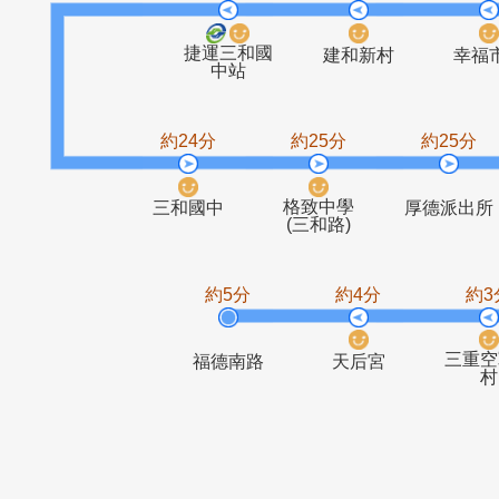
捷運蘆洲站
蘆洲總站
王爺
約23分
約22分
捷運三和國
建和新村
中站
約24分
約25分
約2
格致中學
三和國中
厚德
(三和路)
約5分
約4分