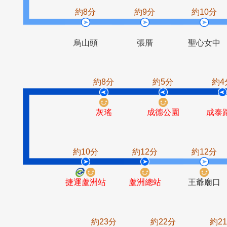
聖心別墅
米倉國小一
約8分
約9分
約1
烏山頭
張厝
聖心
約8分
約5分
灰瑤
成德公園
約10分
約12分
約1