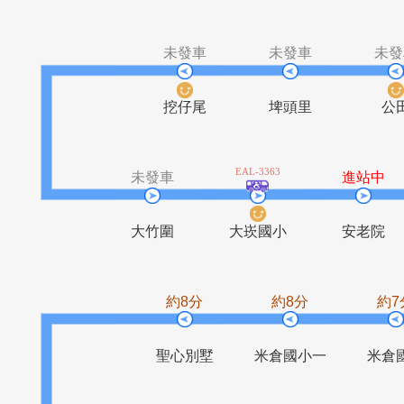
八里站
廖添丁廟
八里分駐所
八
未發車
未發車
挖仔尾
埤頭里
EAL-3363
未發車
進
大竹圍
大崁國小
安
約8分
約8分