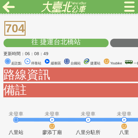
704
往 捷運台北橋站
更新時間：06：08：49
起訖點
停靠站
緩衝區
台鐵站
捷運站
Youbike
路線資訊
備註
未發車
未發車
未發車
未