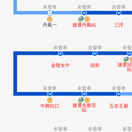
捷運泰山貴
下坡角
和站(明志
路)
未發車
未發車
未
丹鳳一
捷運丹鳳站
三
未發車
未發車
金陵女中
頭前
未發車
未發車
未