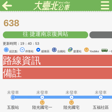
638
往 捷運南京復興站
更新時間：19：40：53
起訖點
停靠站
緩衝區
台鐵站
捷運站
Youbike
路線資訊
備註
未發車
未發車
未發車
未