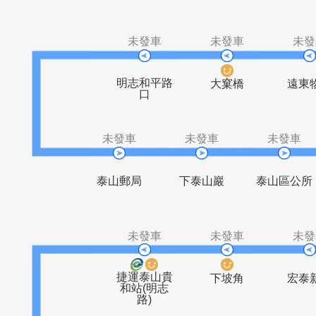
五股站
陸光國宅一
陸光國宅
五福
未發車
未發車
明志和平路
大窠橋
口
未發車
未發車
未
泰山郵局
下泰山巖
泰山
未發車
未發車