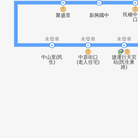
捷運先嗇宮
中興街口
五谷
站
未發車
未發車
聚盛里
新興國中
未發車
未發車
未
中山里(民
中原街口
捷運
生)
(老人住宅)
站(
路