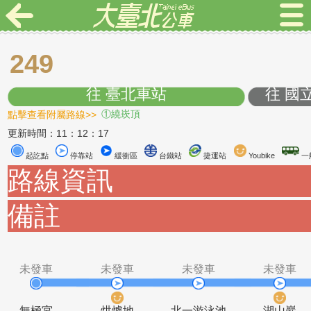
249
往 臺北車站
往
點擊查看附屬路線>>
①繞崁頂
更新時間：11：12：17
起訖點
停靠站
緩衝區
台鐵站
捷運站
Youbike
路線資訊
備註
未發車
未發車
未發車
未