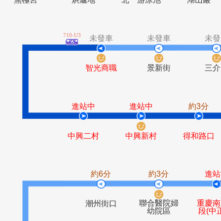
無極宮
烘爐地
北一游泳池
湖
710-U3
未發車
未發車
智光商職
景新街
進站中
進站中
約
中興二村
中興新村
得和
約6分
約3分