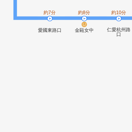
聯合醫院婦
潮州街口
幼院區
約7分
約8分
約1
仁愛
愛國東路口
金甌女中