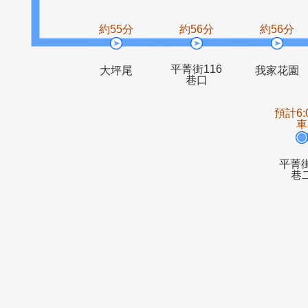
大坪尾一
福德宮
約55分
約56分
約5
平菁街116
大坪尾
我家
巷口