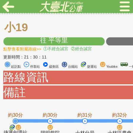
小19
往 平等里
點擊查看附屬路線>>
①不經合誠宮
②經合誠宮
更新時間：21：30：11
起訖點
停靠站
緩衝區
台鐵站
捷運站
Youbike
路線資訊
備註
約30分
約30分
約31分
約3