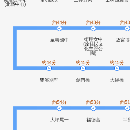
捷運劍潭站
陽明戲院
士林分局
士林
(北藝中心)
約44分
約43分
衛理女中
至善國中
(原住民文
化主題公
園)
約44分
約45分
約4
雙溪別墅
劍南橋
大
約54分
約53分