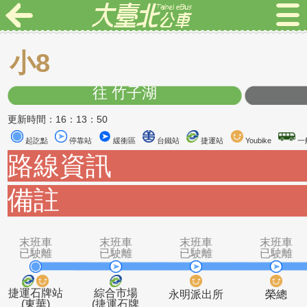
小8
往 竹子湖
更新時間：16：13：50
起訖點
停靠站
緩衝區
台鐵站
捷運站
Youbike
路線資訊
備註
末班車
末班車
末班車
末
已駛離
已駛離
已駛離
已