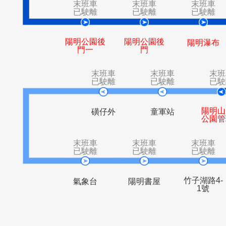
圳內
內埔
末班車
末班車
末
已駛離
已駛離
已
陽明公園後
陽明公園後
陽明
門一
門
末班車
末班車
已駛離
已駛離
磺仔外
童軍站
末班車
末班車
末
已駛離
已駛離
已