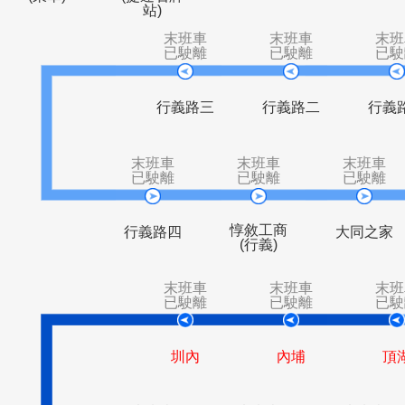
捷運石牌站
綜合市場
永明派出所
榮
(東華)
(捷運石牌
站)
末班車
末班車
已駛離
已駛離
行義路三
行義路二
末班車
末班車
末
已駛離
已駛離
已
惇敘工商
行義路四
大同
(行義)
末班車
末班車
已駛離
已駛離