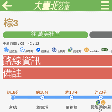
棕3
往 萬美社區
更新時間：09：42：12
起訖點
停靠站
緩衝區
台鐵站
捷運站
Youbike
路線資訊
備註
約18分
約18分
約18分
約2