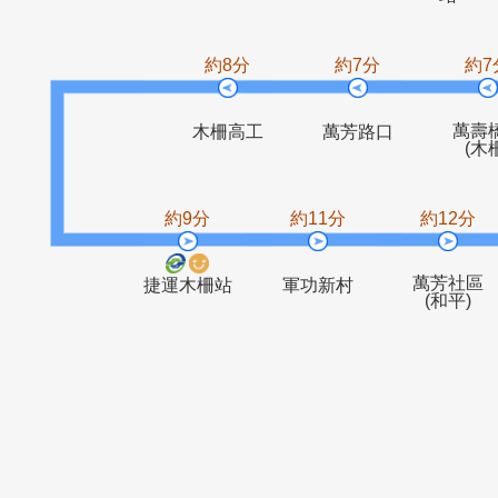
捷運
富德
象頭埔
萬福橋
約8分
約7分
木柵高工
萬芳路口
約9分
約11分
約1
萬芳
捷運木柵站
軍功新村
(和