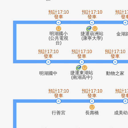
康寧AIT社
紫雲里
內湖新城
警智
區
預計17:10
預計17:10
發車
發車
明湖國小
捷運葫洲站
(公共電視
(康寧大學)
台)
預計17:10
預計17:10
預計1
發車
發車
發
捷運東湖站
明湖國中
動物
(南湖高中)
預計17:10
預計17:10
發車
發車