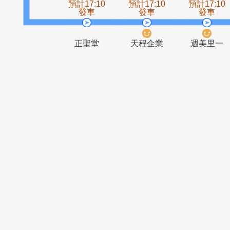
行善宮
長壽橋
預計17:10
預計17:10
預計1
發車
發車
發
正聖堂
天程企業
週美