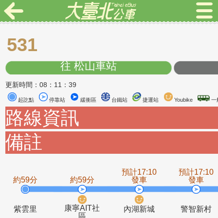
531
往 松山車站
更新時間：08：11：39
起訖點
停靠站
緩衝區
台鐵站
捷運站
Youbike
路線資訊
備註
預計17:10
預計1
約59分
約59分
發車
發