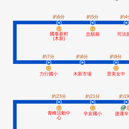
捷運
富德
象頭埔
萬福橋
約6分
約5分
國泰新村
忠順廟
(木新)
約7分
約8分
約
力行國小
木新市場
景美
約23分
約21分