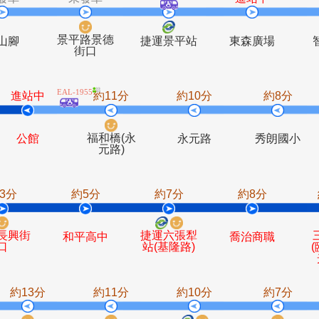
EAL-3538
未發車
未發車
進
景平路景德
尖山腳
捷運景平站
東森
街口
EAL-1955
進站中
約11分
約10分
大
福和橋(永
公館
永元路
元路)
約3分
約5分
約7分
約
基隆長興街
捷運六張犁
和平高中
喬治
口
站(基隆路)