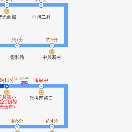
站中
約3分
約4分
廣場
智光商職
中興二村
約8分
約7分
約5分
秀朗國小
得和路
中興新村
EAL-3536
8分
約11分
進站中
三興國小
商職
光復南路口
(臨江街觀