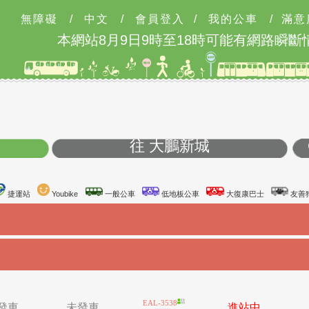
無障礙
/
中文
/
會員登入
/
我的公車
/
滿意
區
往 大鵬新城
台鐵站
捷運站
Youbike
一般公車
低地板公車
大復