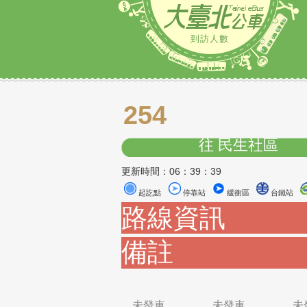
到訪人數
254
往 民生社
更新時間：06：39：39
起訖點
停靠站
緩衝區
路線資訊
備註