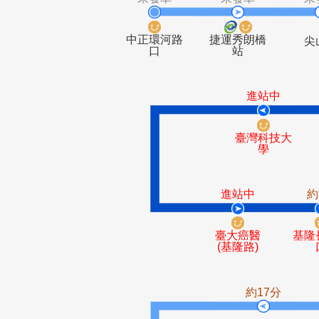
未發車
未發車
中正環河路
捷運秀朗橋
口
站
進站中
臺灣科技
學
進站中
臺大癌醫
(基隆路)