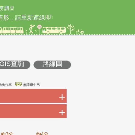
度調查
本網站8月9日9時至1
GIS查詢
路線圖
康巴士
友善狗狗公車
無障礙中巴
+
+