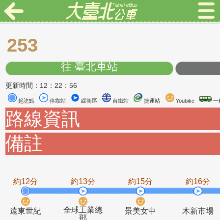
253
往 臺北車站
更新時間：12：22：56
起訖點
停靠站
緩衝區
台鐵站
捷運站
Youbike
路線資訊
備註
約12分
約13分
約15分
約1