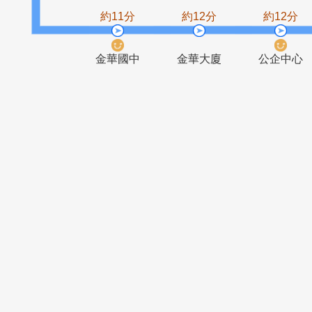
龍安國小
臺大綜合體
(公務人力
育館
發展學院)
約11分
約12分
約1
金華國中
金華大廈
公企