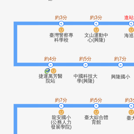
全球工業總
遠東世紀
景美女中
木新
部
約3分
約3分
臺灣警察專
文山運動中
科學校
心(興隆)
約4分
約5分
約
捷運萬芳醫
中國科技大
興隆
院站
學(興隆)
約7分
約5分