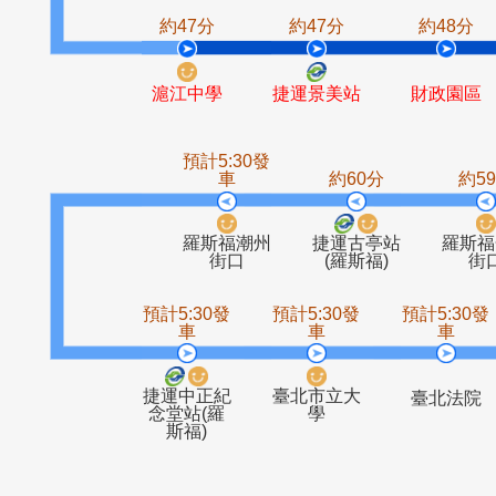
捷運大坪林
大坪林
站
約47分
約47分
約4
滬江中學
捷運景美站
財政
預計5:30發
車
約60分
羅斯福潮州
捷運古亭站
街口
(羅斯福)
預計5:30發
預計5:30發
預計5
車
車