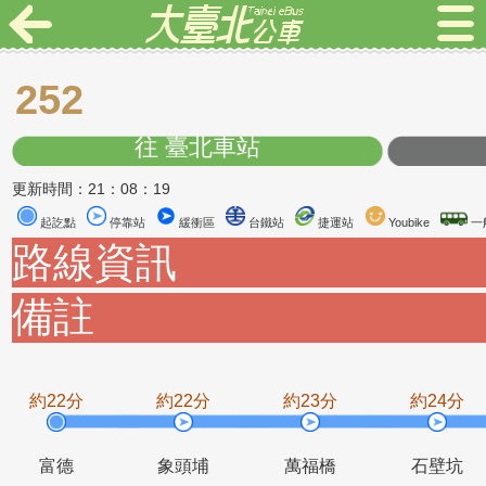
252
往 臺北車站
更新時間：21：08：19
起訖點
停靠站
緩衝區
台鐵站
捷運站
Youbike
路線資訊
備註
約22分
約22分
約23分
約2