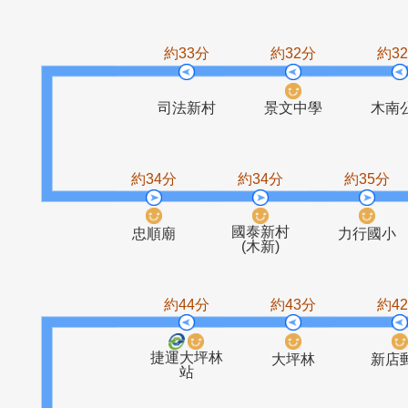
富德
象頭埔
萬福橋
石
約33分
約32分
司法新村
景文中學
約34分
約34分
約3
國泰新村
忠順廟
力行
(木新)
約44分
約43分