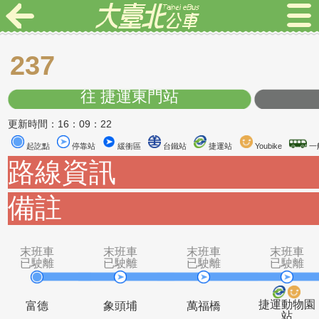
237
往 捷運東門站
更新時間：16：09：22
起訖點
停靠站
緩衝區
台鐵站
捷運站
Youbike
路線資訊
備註
末班車
末班車
末班車
末
已駛離
已駛離
已駛離
已