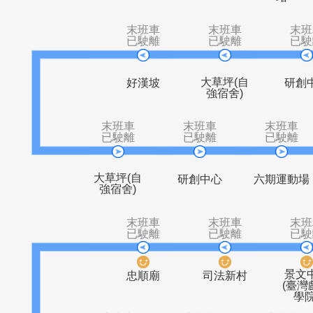
捷運
富德
象頭埔
萬福橋
末班車
末班車
已駛離
已駛離
大草坪(自
好漢坡
強宿舍)
末班車
末班車
末
已駛離
已駛離
已
大草坪(自
研創中心
六期
強宿舍)
末班車
末班車
已駛離
已駛離