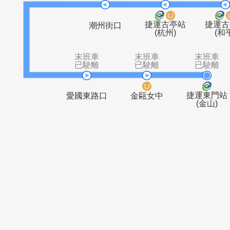
青峰活動中
自來水處
大安
心
(辛亥)
末班車
末班車
已駛離
已駛離
捷運古亭站
潮州街口
(杭州)
末班車
末班車
末
已駛離
已駛離
已
捷運
愛國東路口
金甌女中
(金