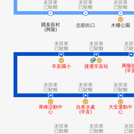
忠順廟
司法新村
末班車
末班車
末
已駛離
已駛離
已
國泰新村
忠順街口
木柵
(興隆)
末班車
末班車
已駛離
已駛離
辛亥國小
捷運辛亥站
末班車
末班車
末
已駛離
已駛離
已