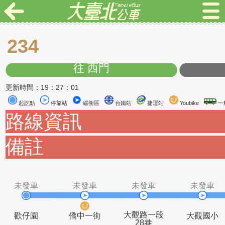
234
往 西門
更新時間：19：27：01
起訖點
停靠站
緩衝區
台鐵站
捷運站
Youbike
路線資訊
備註
未發車
未發車
未發車
未