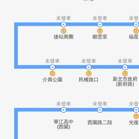
大觀路一段
歡仔園
僑中一街
大觀
28巷
未發車
未發車
後站商圈
鄉雲里
未發車
未發車
未
新北
介壽公園
民權路口
(新
未發車
未發車