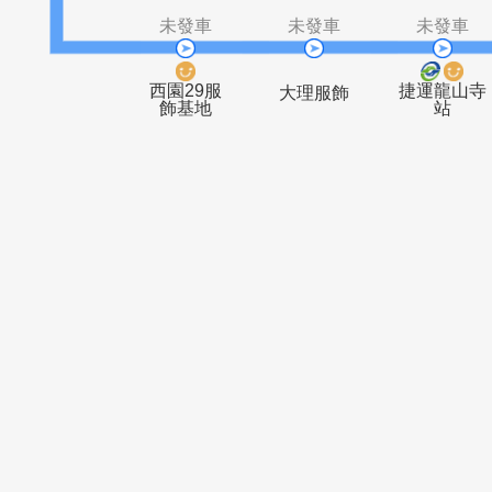
華江高中
西園路二段
(西園)
未發車
未發車
未
西園29服
捷運
大理服飾
飾基地