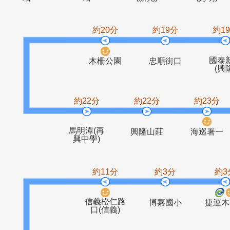
捷運動物園
貓纜動物園
萬壽橋頭
萬壽
站
站
(新光)
(秀
約20分
約19分
木柵公園
忠順街口
約22分
約22分
約2
馬明潭(再
興隆山莊
海巡
興中學)
約11分
約3分