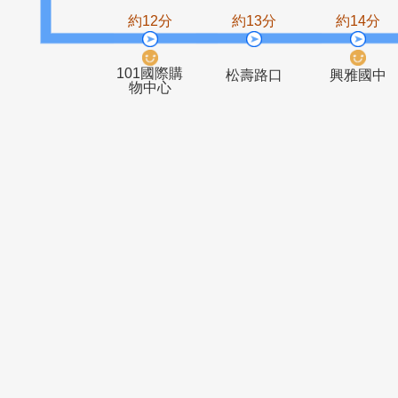
信義松仁路
博嘉國小
口(信義)
約12分
約13分
約1
101國際購
松壽路口
興雅
物中心