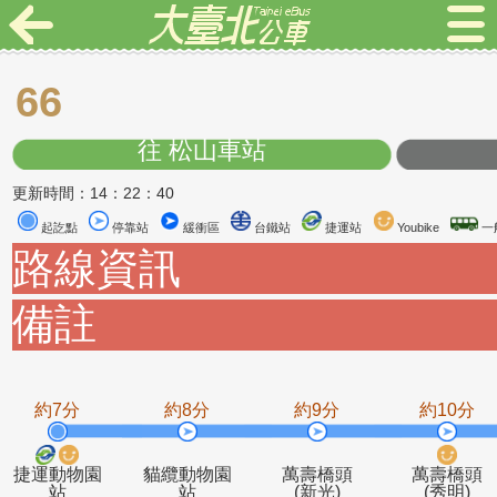
66
往 松山車站
更新時間：14：22：40
起訖點
停靠站
緩衝區
台鐵站
捷運站
Youbike
路線資訊
備註
約7分
約8分
約9分
約1