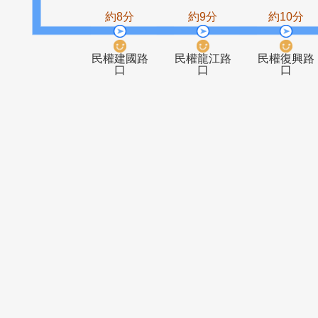
捷運行天宮
松江新村
站(松江路)
約8分
約9分
約1
民權建國路
民權龍江路
民權
口
口