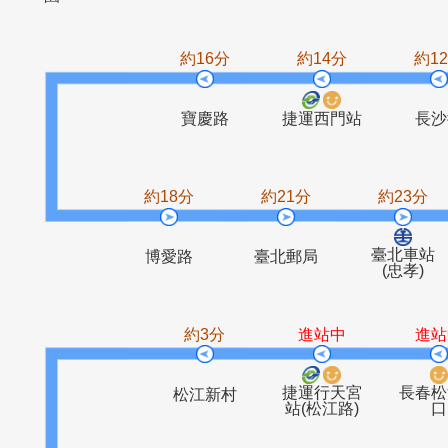
華中河濱公
果菜市場
萬大國小
德昌
園
約16分
約14分
寶慶路
捷運西門站
約18分
約21分
約2
臺北
博愛路
臺北郵局
(忠
約3分
進站中