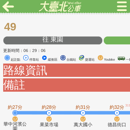
49
往 東園
更新時間：06：29：06
起訖點
停靠站
緩衝區
台鐵站
捷運站
Youbike
路線資訊
備註
約27分
約28分
約31分
約3