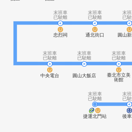
大直美堤花
大直美堤花
明水路口
明水
園二
園三
末班車
末班車
已駛離
已駛離
忠烈祠
通北街口
末班車
末班車
末
已駛離
已駛離
已
臺北
中央電台
圓山大飯店
術
末班車
已駛離