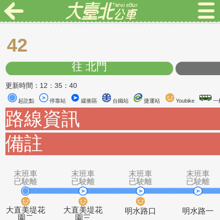
42
往 北門
更新時間：12：35：40
起訖點
停靠站
緩衝區
台鐵站
捷運站
Youbike
路線資訊
備註
末班車
末班車
末班車
末
已駛離
已駛離
已駛離
已