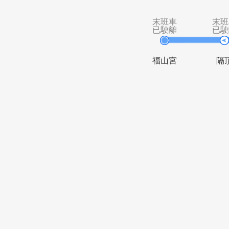
區民廣場
埔頭
柑坪里
瑞柑
末班車
已駛離
福山宮