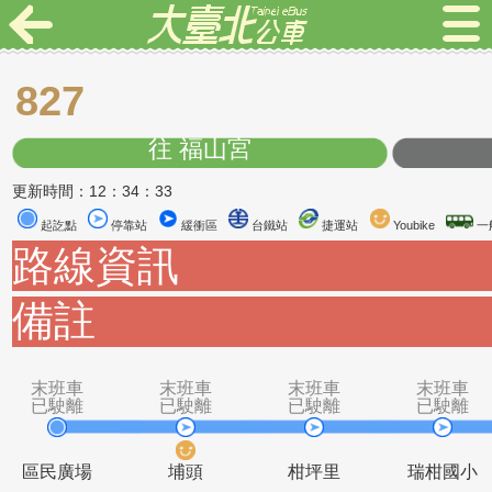
827
往 福山宮
更新時間：12：34：33
起訖點
停靠站
緩衝區
台鐵站
捷運站
Youbike
路線資訊
備註
末班車
末班車
末班車
末
已駛離
已駛離
已駛離
已