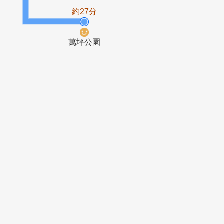
板橋車站
中山國中
(文化路)
約27分
萬坪公園