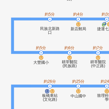
青潭(北宜
青潭停車場
青潭(新烏)
青
路)
約5分
約4分
民族北新路
新店郵局
口
約5分
約6分
約
耕莘醫院
耕莘
大豐國小
(民族路)
(中
約26分
約25分