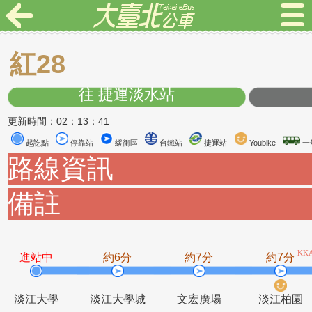
紅28
往 捷運淡水站
更新時間：02：13：41
起訖點
停靠站
緩衝區
台鐵站
捷運站
Youbike
路線資訊
備註
進站中
約6分
約7分
約