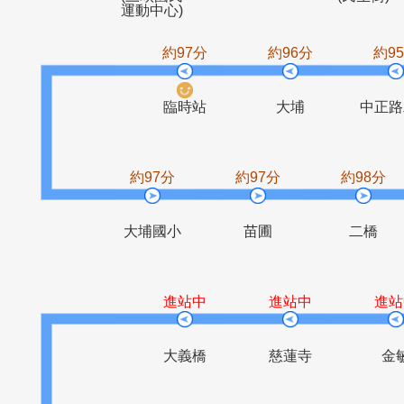
三峽國小
三峽
三峽一站
新興街口
(三峽國民
(民
運動中心)
約97分
約96分
臨時站
大埔
約97分
約97分
約9
大埔國小
苗圃
二
進站中
進站中