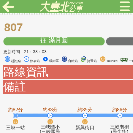
807
往 滿月圓
更新時間：21：38：03
起訖點
停靠站
緩衝區
台鐵站
捷運站
Youbike
路線資訊
備註
約82分
約83分
約85分
約8