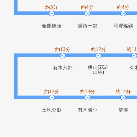
大義橋
慈蓮寺
約3分
約4分
約
金龍橋頭
插角一鄰
利豐
約13分
約12分
佛山(花岩
有木六鄰
山林)
約13分
約13分
約1