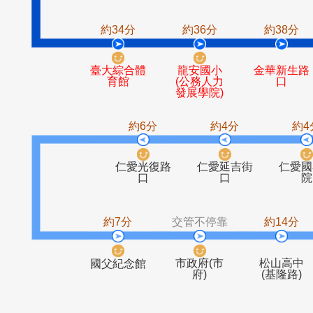
臺大
台電大樓
約34分
約36分
約3
臺大綜合體
龍安國小
金華
育館
(公務人力
發展學院)
約6分
約4分
仁愛光復路
仁愛延吉街
口
口