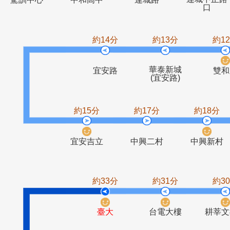
連城
駕訓中心
中和高中
連城路
約14分
約13分
華泰新城
宜安路
(宜安路)
約15分
約17分
約1
宜安吉立
中興二村
中興
約33分
約31分