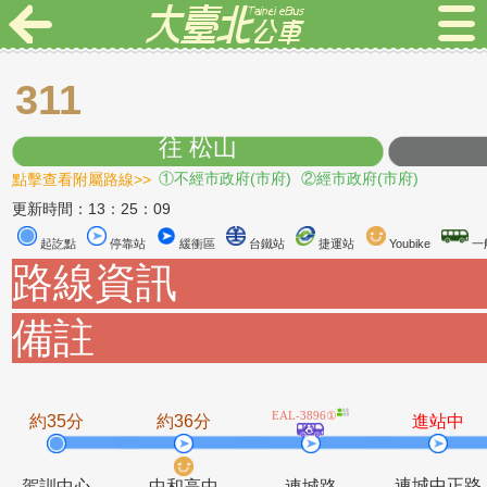
311
往 松山
點擊查看附屬路線>>
①不經市政府(市府)
②經市政府(市府)
更新時間：13：25：09
起訖點
停靠站
緩衝區
台鐵站
捷運站
Youbike
路線資訊
備註
EAL-3896①
約35分
約36分
進