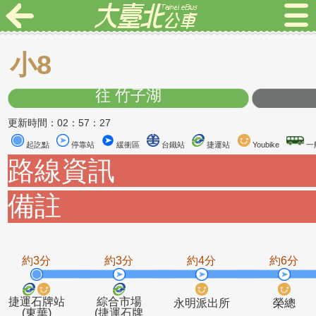
小8
往 竹子湖
更新時間：02：57：27
起訖點
停靠站
緩衝區
台鐵站
捷運站
Youbike
路線資訊
備註
約3分
約3分
約4分
約