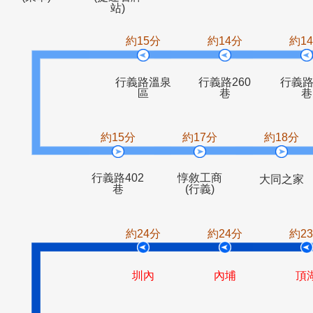
捷運石牌站
綜合市場
永明派出所
榮
(東華)
(捷運石牌
站)
約15分
約14分
行義路溫泉
行義路260
區
巷
約15分
約17分
約1
行義路402
惇敘工商
大同
巷
(行義)
約24分
約24分