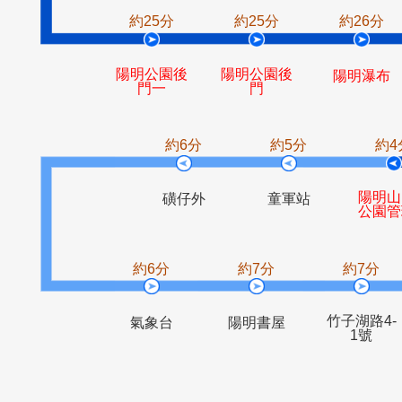
圳內
內埔
約25分
約25分
約2
陽明公園後
陽明公園後
陽明
門一
門
約6分
約5分
磺仔外
童軍站
約6分
約7分
約