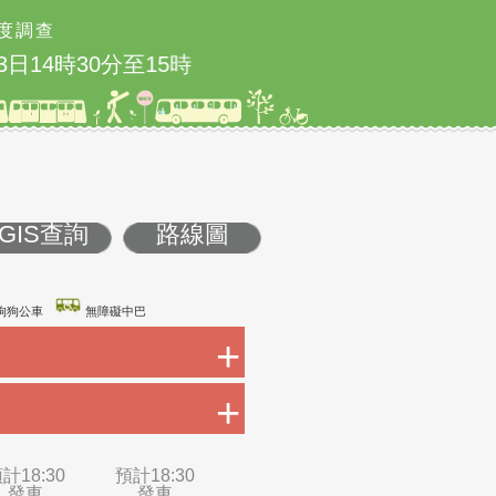
度調查
14時30分至15時實施
5/23 國道1號圓山
GIS查詢
路線圖
康巴士
友善狗狗公車
無障礙中巴
+
+