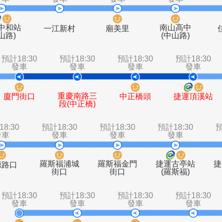
預計18:30
預計18:30
預計18:30
預計1
發車
發車
發車
發
捷運中和站
南山
一江新村
廟美里
(中山路)
(中
0
預計18:30
預計18:30
預計18:30
發車
發車
發車
重慶南路三
廈門街口
中正橋頭
段(中正橋)
預計18:30
預計18:30
預計18:30
預計1
發車
發車
發車
發
羅斯福浦城
羅斯福金門
捷運
水源路口
街口
街口
(羅