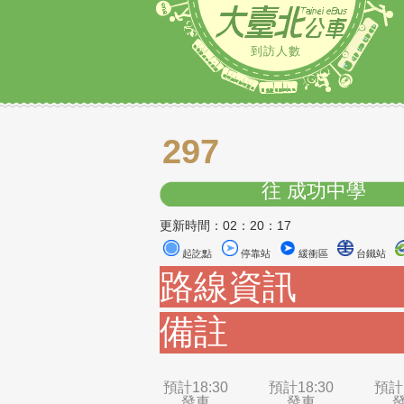
到訪人數
297
往 成功中
更新時間：02：20：17
起訖點
停靠站
緩衝區
路線資訊
備註