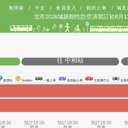
無障礙
/
中文
/
會員登入
/
我的公車
/
滿意
北市2026城鎮韌性防空演習訂於8月13日
學
往 中和站
台鐵站
捷運站
Youbike
一般公車
低地板公車
大復