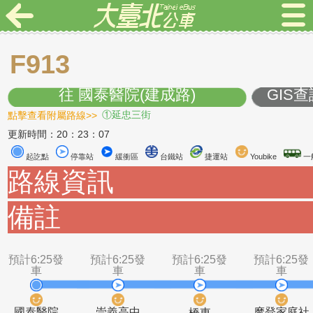
F913
往 國泰醫院(建成路)
G
點擊查看附屬路線>>
①延忠三街
更新時間：20：23：07
起訖點
停靠站
緩衝區
台鐵站
捷運站
Youbike
路線資訊
備註
預計6:25發
預計6:25發
預計6:25發
預計6
車
車
車