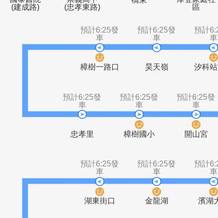
國泰醫院
崇義高中
摩登
橋東
(建成路)
(忠孝東路)
預計6:25發
預計6:25發
車
車
樟樹一路口
昊天嶺
預計6:25發
預計6:25發
預計6
車
車
忠孝里
樟樹國小
開
預計6:25發
預計6:25發
車
車