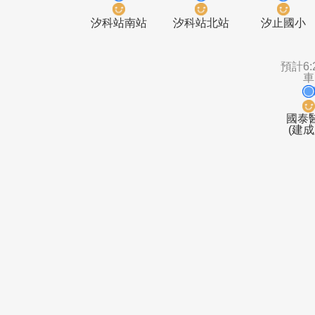
車
車
昊天嶺
樟樹一路口
預計6:25發
預計6:25發
預計6
車
車
汐科站南站
汐科站北站
汐止