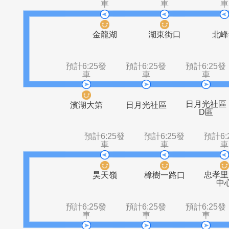
車
車
汐湖橋口
經貿園區
木南
預計6:25發
預計6:25發
車
車
金龍湖
湖東街口
預計6:25發
預計6:25發
預計6
車
車
日月
濱湖大第
日月光社區
D
預計6:25發
預計6:25發