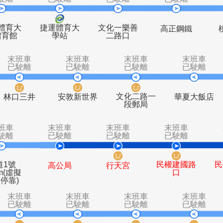
末班車
末班車
末班車
末
已駛離
已駛離
已駛離
已
國立體育大
捷運體育大
文化一樂善
高正
學體育館
學站
二路口
末班車
末班車
末班車
已駛離
已駛離
已駛離
文化二路一
B
林口三井
安敦新世界
段郵局
末班車
末班車
末班車
末
已駛離
已駛離
已駛離
已
國道1號
民權
高公局
行天宮
41Km(虛擬