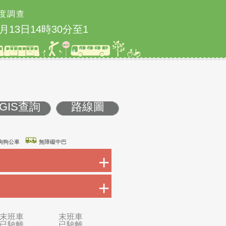
度調查
3日14時30分至15時實施
5/23 國道1號圓
樓
GIS查詢
路線圖
康巴士
友善狗狗公車
無障礙中巴
+
+