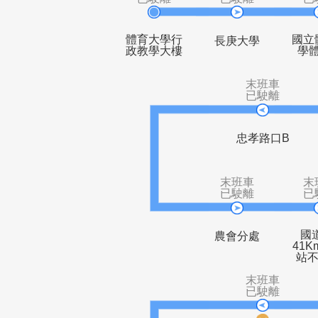
末班車
末班車
已駛離
已駛離
體育大學行
長庚大學
政教學大樓
末班車
已駛離
忠孝路口
末班車
已駛離
農會分處