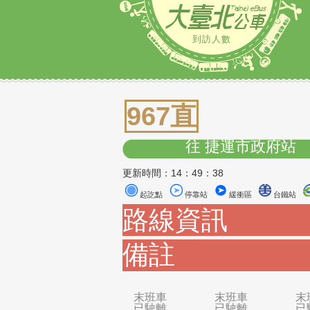
到訪人數
967直
往 捷運市政
更新時間：14：49：38
起訖點
停靠站
緩衝區
路線資訊
備註