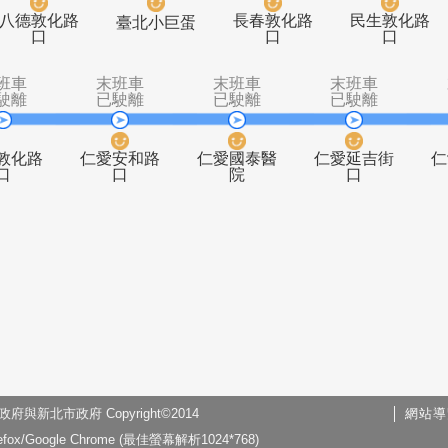
站不停靠)
末班車
末班車
末班車
已駛離
已駛離
已駛離
路
八德敦化路
長春敦化路
臺北小巨蛋
口
口
末班車
末班車
末班車
末
已駛離
已駛離
已駛離
已
仁愛敦化路
仁愛安和路
仁愛國泰醫
仁愛
口
口
院
新北市政府 Copyright©2014
網站導
x/Google Chrome (最佳螢幕解析1024*768)