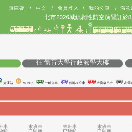
無障礙
/
中文
/
會員登入
/
我的公車
/
滿意
北市2026城鎮韌性防空演習訂於8月1
府站
往 體育大學行政教學大
台鐵站
捷運站
Youbike
一般公車
低地板公車
大復