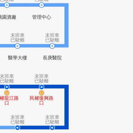
班車
末班車
末班車
駛離
已駛離
已駛離
鋼鐵
桃園酒廠
管理中心
末班車
末班車
末班車
已駛離
已駛離
已駛離
華夏大飯店
醫學大樓
長庚醫院
班車
末班車
末班車
駛離
已駛離
已駛離
建國路
民權龍江路
民權復興路
口
口
口