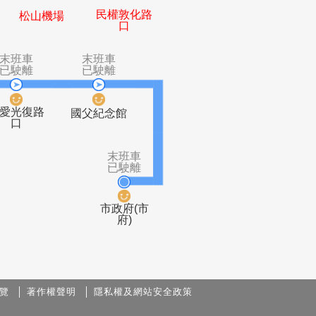
末班車
末班車
末班車
已駛離
已駛離
已駛離
民生敦化路
民權敦化路
松山機場
口
口
班車
末班車
末班車
駛離
已駛離
已駛離
延吉街
仁愛光復路
國父紀念館
口
口
末班車
已駛離
覽
著作權聲明
隱私權及網站安全政策
市政府(市
府)