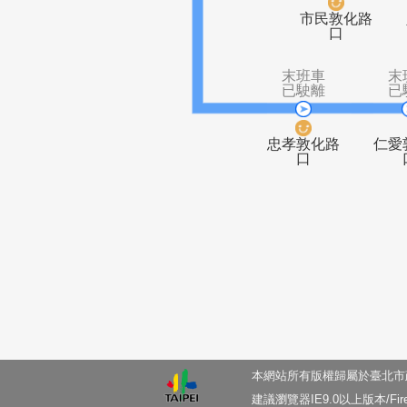
末班車
已駛離
市民敦化
口
末班車
已駛離
忠孝敦化路
口
本網站所有版權歸屬於臺北市政府與
建議瀏覽器IE9.0以上版本/Firefo