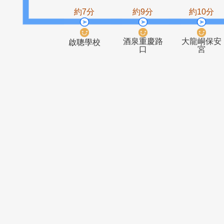
國道1號
高公局
33Km(虛擬
站不停靠)
約7分
約9分
約1
酒泉重慶路
大龍
啟聰學校
口