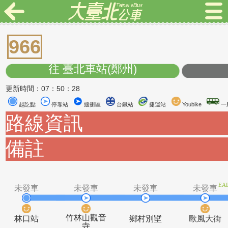
966
往 臺北車站(鄭州)
更新時間：07：50：28
起訖點
停靠站
緩衝區
台鐵站
捷運站
Youbike
路線資訊
備註
未發車
未發車
未發車
未