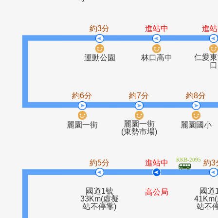
竹林山觀音
林口站
鄉村別墅
歐風
寺
約3分
進站中
運動公園
林口高中
約6分
約7分
約
麗園一街
麗園一街
麗園
(東勢市場)
KKB-20
約5分
進站中