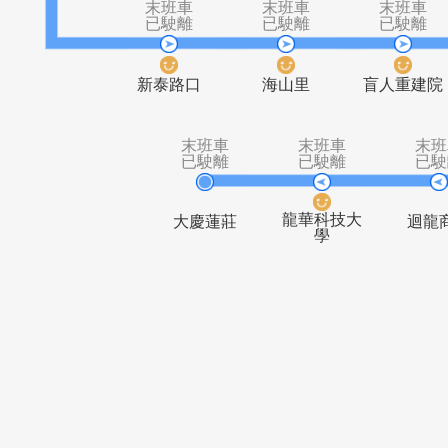
捷運新莊站
捷運新莊站
(新莊郵局)
末班車
末班車
末
已駛離
已駛離
已
新泰路口
海山里
盲人
末班車
末班車
已駛離
已駛離
龍華科技大
大慶蓮莊
學