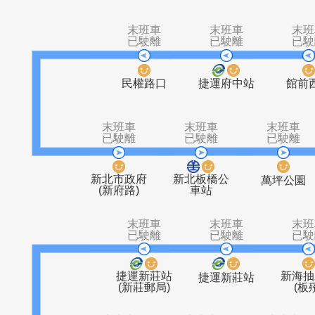
土城站
大同莊園
日新里
貨
末班車
末班車
已駛離
已駛離
民權路口
捷運府中站
末班車
末班車
末
已駛離
已駛離
已
新北市政府
新北板橋公
萬坪
(新府路)
車站
末班車
末班車
已駛離
已駛離