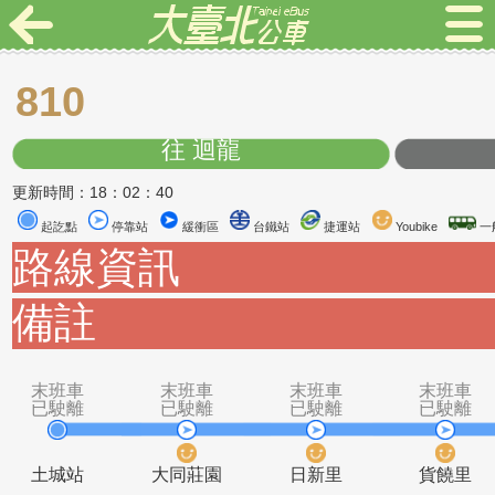
810
往 迴龍
更新時間：18：02：40
起訖點
停靠站
緩衝區
台鐵站
捷運站
Youbike
路線資訊
備註
末班車
末班車
末班車
末
已駛離
已駛離
已駛離
已