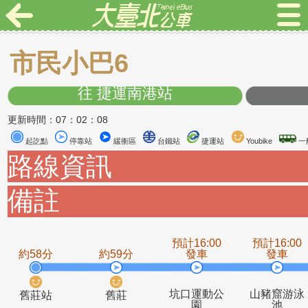
市民小巴6
往 捷運南港站
更新時間：07：02：08
起訖點
停靠站
緩衝區
台鐵站
捷運站
Youbike
路線資訊
備註
預計16:00
預計1
約58分
約59分
發車
發