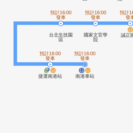
坑口運動公
山豬
舊莊站
舊莊
園
預計16:00
預計16:00
發車
發車
台北生技園
國家文官學
區
院
預計16:00
預計16:00
發車
發車
捷運南港站
南港車站