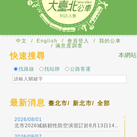
到訪人數
中文
/
English
/
會員登入
/
我的公車
/
滿意度調查
快速搜尋
本網站
找路線
找站牌
公路客運
最新消息
臺北市/
新北市/
全部
2026/08/01
北市2026城鎮韌性防空演習訂於8月13日14時30分至15時實施
2026/08/07