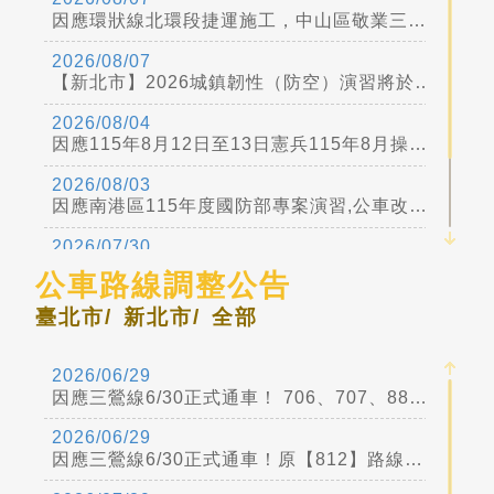
因應環狀線北環段捷運施工，中山區敬業三路與樂群三路口交通管制，公車配合調整措施，詳情請見公運處新聞稿
2026/08/07
【新北市】2026城鎮韌性（防空）演習將於8月13日下午2時30分至3時實施
2026/08/04
因應115年8月12日至13日憲兵115年8月操演任務交通管制公車配合調整措施詳公運處網頁
2026/08/03
因應南港區115年度國防部專案演習,公車改道措施詳公運處網頁新聞稿
2026/07/30
115/7/29-8/31泉源路公車改道及站位取消詳公運處網頁
公車路線調整公告
2026/07/24
臺北市/
新北市/
全部
因應「2026大稻埕夏日節」煙火活動(115年7月25日、8月5日及8月15日),行經本市大同區大稻埕周邊公車配合調整措施
2026/06/29
因應三鶯線6/30正式通車！ 706、707、889、731調整公告
2026/06/29
因應三鶯線6/30正式通車！原【812】路線自115年6月30日起，縮駛至「捷運橫溪站」並調整路線番號為【三鶯2線】