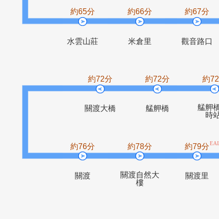
渡船頭
下街仔
約65分
約66分
約6
水雲山莊
米倉里
觀音
約72分
約72分
關渡大橋
艋舺橋
約76分
約78分
約7