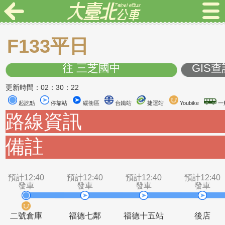
F133平日
往 三芝國中
G
更新時間：02：30：22
起訖點
停靠站
緩衝區
台鐵站
捷運站
Youbike
路線資訊
備註
預計12:40
預計12:40
預計12:40
預計1
發車
發車
發車
發