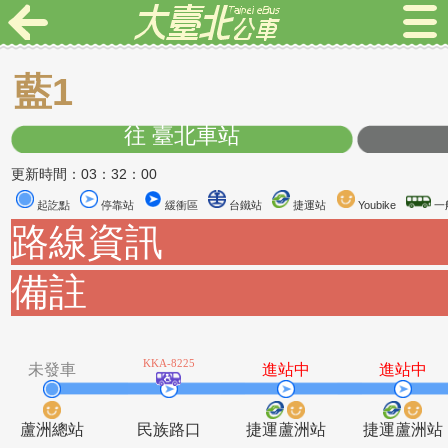
藍1
往 臺北車站
更新時間：03：32：00
起訖點
停靠站
緩衝區
台鐵站
捷運站
Youbike
路線資訊
備註
KKA-8225
未發車
進站中
進