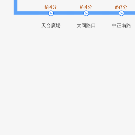
正義重新路
長元西街口
口
約4分
約4分
約
天台廣場
大同路口
中正