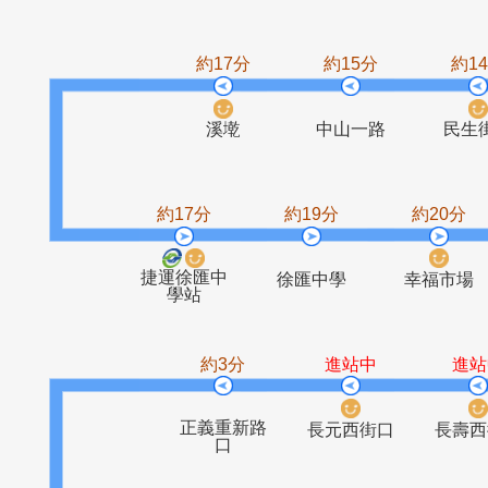
蘆洲總站
民族路口
捷運蘆洲站
捷運
約17分
約15分
溪墘
中山一路
約17分
約19分
約2
捷運徐匯中
徐匯中學
幸福
學站
約3分
進站中