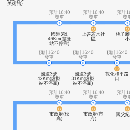
捷運鶯歌車
三鶯轉運站
北鶯社區
鶯歌
站(新北市
美術館)
預計16:40
預計16:40
發車
發車
國道3號
上善若水社
46Km(虛擬
區
站不停靠)
預計16:40
預計16:40
預計1
發車
發車
發
國道3號
國道3號
敦化
42Km(虛擬
31Km(虛擬
站不停靠)
站不停靠)
預計16:40
預計16:40
發車
發車