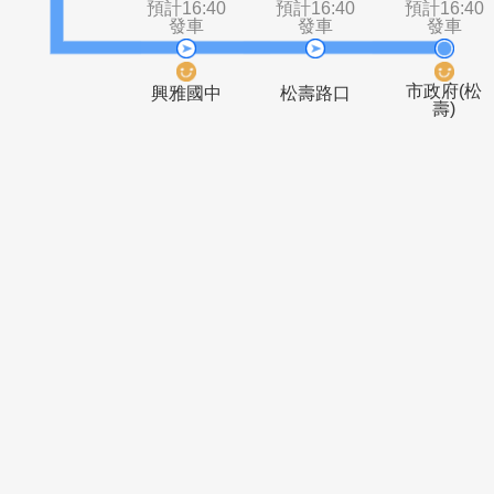
市政府(松
市政府(市
高)
府)
預計16:40
預計16:40
預計1
發車
發車
發
市政
興雅國中
松壽路口
壽