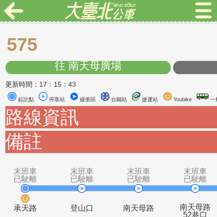
575
往 南天母廣場
更新時間：17：15：43
起訖點
停靠站
緩衝區
台鐵站
捷運站
Youbike
路線資訊
備註
末班車
末班車
末班車
末
已駛離
已駛離
已駛離
已