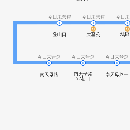
宏國德霖科
山中湖
少年觀護所
青
技大學
今日未營運
今日未營運
登山口
大墓公
今日未營運
今日未營運
今日
南天母路
南天母路
南天
52巷口