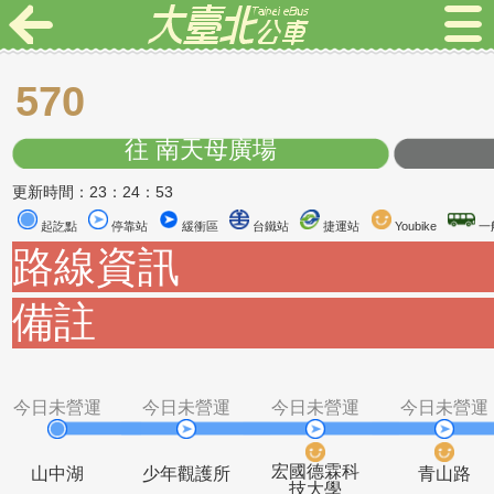
570
往 南天母廣場
更新時間：23：24：53
起訖點
停靠站
緩衝區
台鐵站
捷運站
Youbike
路線資訊
備註
今日未營運
今日未營運
今日未營運
今日