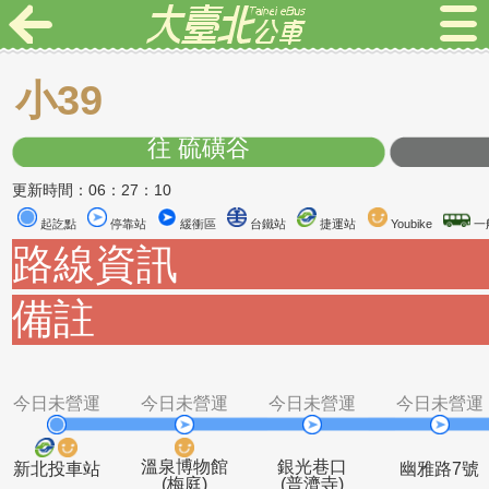
小39
往 硫磺谷
更新時間：06：27：10
起訖點
停靠站
緩衝區
台鐵站
捷運站
Youbike
路線資訊
備註
今日未營運
今日未營運
今日未營運
今日