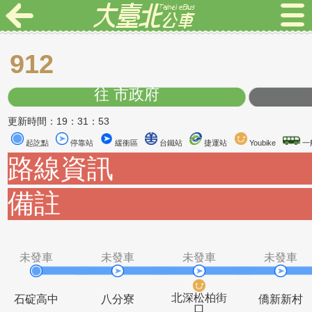
912
往 市政府
更新時間：19：31：53
起訖點
停靠站
緩衝區
台鐵站
捷運站
Youbike
路線資訊
備註
未發車
未發車
未發車
未