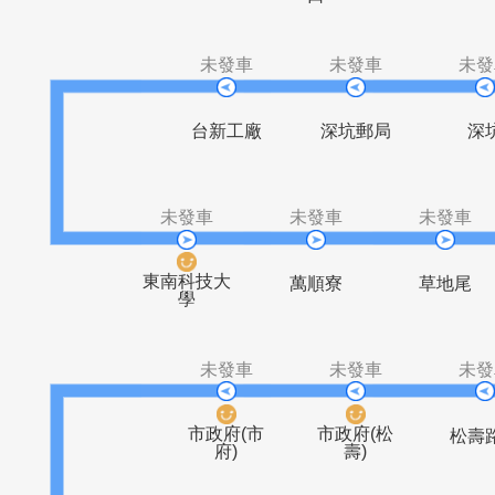
北深松柏街
石碇高中
八分寮
僑新
口
未發車
未發車
台新工廠
深坑郵局
未發車
未發車
未
東南科技大
萬順寮
草
學
未發車
未發車