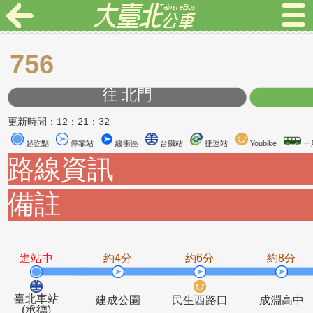
756
往 北門
更新時間：12：21：32
起訖點
停靠站
緩衝區
台鐵站
捷運站
Youbike
路線資訊
備註
進站中
約4分
約6分
約