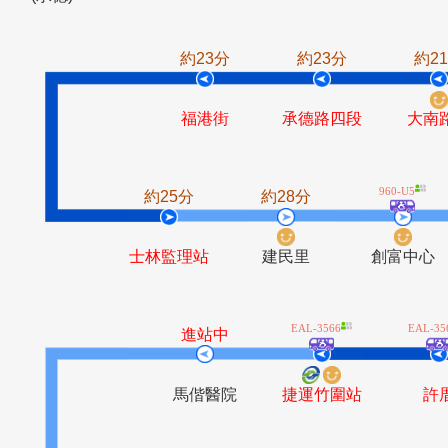
臺北車站
建成公園
民生西路口
成淵
(承德)
約23分
約23分
福港街
承德路四段
960
約25分
約28分
士林監理站
建民里
創富
EAL-3566
進站中