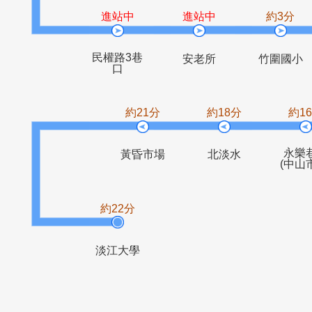
馬偕醫院
捷運竹圍站
進站中
進站中
約
民權路3巷
安老所
竹圍
口
約21分
約18分
黃昏市場
北淡水
約22分