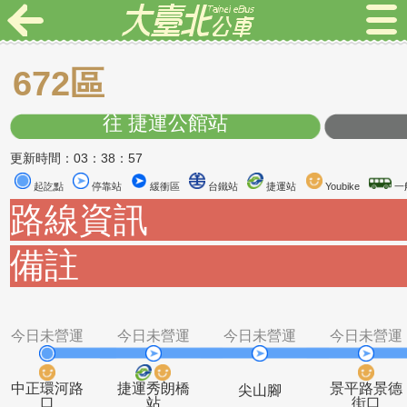
672區
往 捷運公館站
更新時間：03：38：57
起訖點
停靠站
緩衝區
台鐵站
捷運站
Youbike
路線資訊
備註
今日未營運
今日未營運
今日未營運
今日