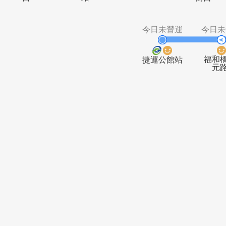
中正環河路
捷運秀朗橋
景平
尖山腳
口
站
街
今日未營運
捷運公館站